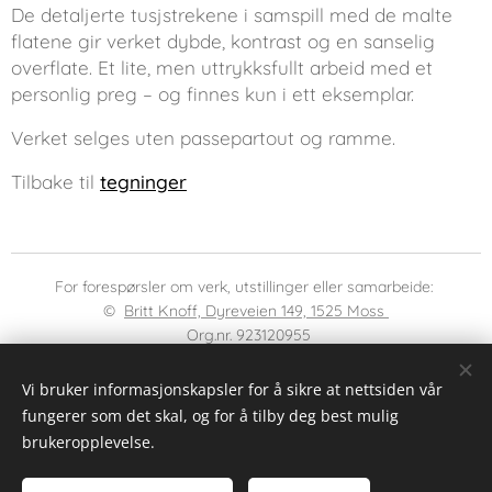
De detaljerte tusjstrekene i samspill med de malte
flatene gir verket dybde, kontrast og en sanselig
overflate. Et lite, men uttrykksfullt arbeid med et
personlig preg – og finnes kun i ett eksemplar.
Verket selges uten passepartout og ramme.
Tilbake til
tegninger
For forespørsler om verk, utstillinger eller samarbeide:
©
Britt Knoff, Dyreveien 149, 1525 Moss
Org.nr. 923120955
Copyright: Britt Knoff
Vi bruker informasjonskapsler for å sikre at nettsiden vår
Informasjonskapsler
fungerer som det skal, og for å tilby deg best mulig
Språk
brukeropplevelse.
Norsk
English