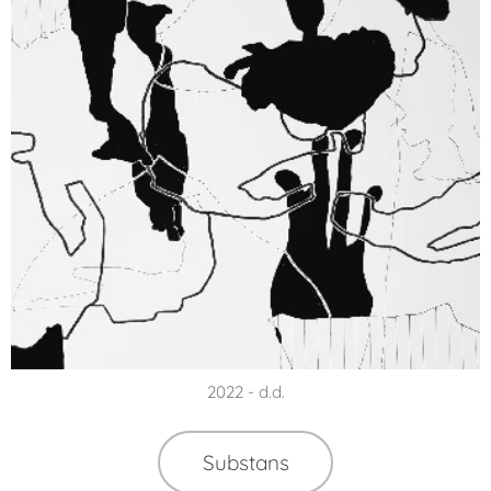
2022 - d.d.
Substans