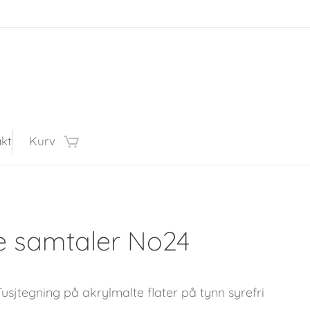
kt
Kurv
e samtaler No24
Tusjtegning på akrylmalte flater på tynn syrefri