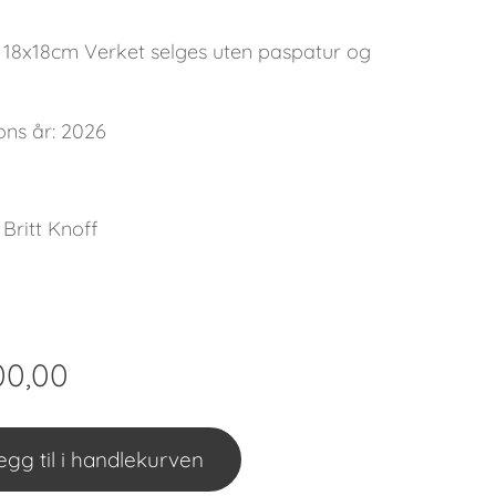
: 18x18cm Verket selges uten paspatur og
ons år: 2026
 Britt Knoff
00,00
egg til i handlekurven