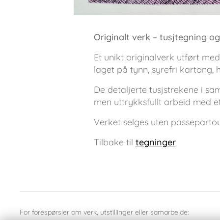
Originalt verk – tusjtegning og
Et unikt originalverk utført me
laget på tynn, syrefri kartong,
De detaljerte tusjstrekene i sam
men uttrykksfullt arbeid med et
Verket selges uten passeparto
Tilbake til
tegninger
For forespørsler om verk, utstillinger eller samarbeide: