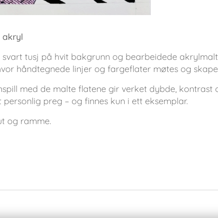
 akryl
d svart tusj på hvit bakgrunn og bearbeidede akrylmalte 
 hvor håndtegnede linjer og fargeflater møtes og skaper
spill med de malte flatene gir verket dybde, kontrast og
 personlig preg – og finnes kun i ett eksemplar.
ut og ramme.