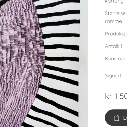
kartong
Størrelse
ramme
Produksj
Antall: 1
Kunstner:
Signert.
kr
1 5
L