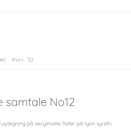
kt
Kurv
e samtale No12
Tusjtegning på akrylmalte flater på tynn syrefri