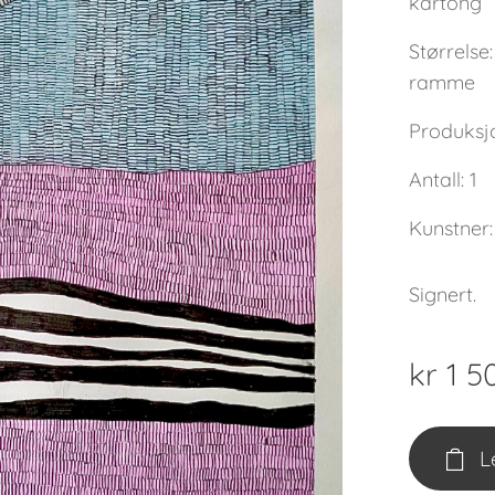
kartong
Størrelse
ramme
Produksj
Antall: 1
Kunstner:
Signert.
kr
1 5
L