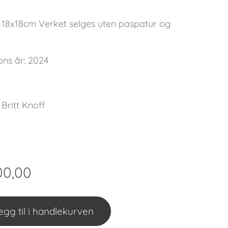
: 18x18cm Verket selges uten paspatur og
ons år: 2024
 Britt Knoff
00,00
egg til i handlekurven