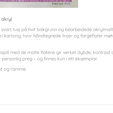
 akryl
d svart tusj på hvit bakgrunn og bearbeidede akrylmalte 
fri kartong, hvor håndtegnede linjer og fargeflater mø
spill med de malte flatene gir verket dybde, kontrast og
 personlig preg – og finnes kun i ett eksemplar.
ut og ramme.