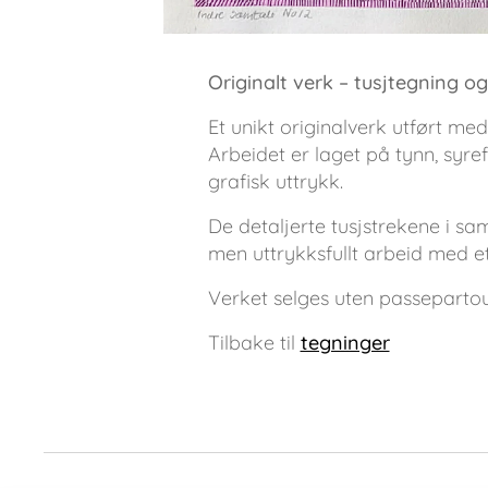
Originalt verk – tusjtegning og
Et unikt originalverk utført me
Arbeidet er laget på tynn, syre
grafisk uttrykk.
De detaljerte tusjstrekene i sam
men uttrykksfullt arbeid med et
Verket selges uten passeparto
Tilbake til
tegninger